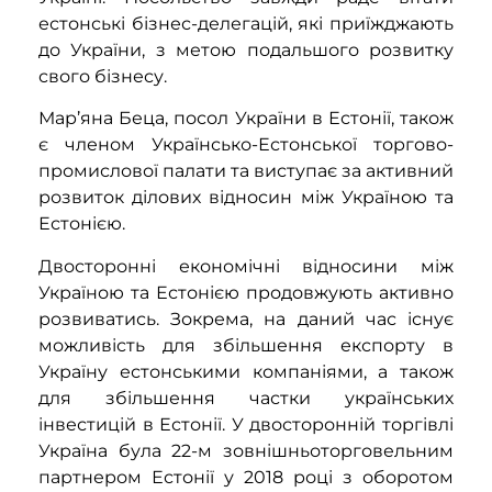
естонські бізнес-делегацій, які приїжджають
до України, з метою подальшого розвитку
свого бізнесу.
Мар’яна Беца, посол України в Естонії, також
є членом Українсько-Естонської торгово-
промислової палати та виступає за активний
розвиток ділових відносин між Україною та
Естонією.
Двосторонні економічні відносини між
Україною та Естонією
продовжують активно
розвиватись
.
Зокрема, на даний час існує
можливість для збільшення експорту в
Україну естонськими компаніями, а
також
для збільшення частки
українських
інвестицій в Естоні
ї
.
У двосторонній торгівлі
Україна була 22-м зовнішньоторговельним
партнером Естонії у 2018 році з оборотом